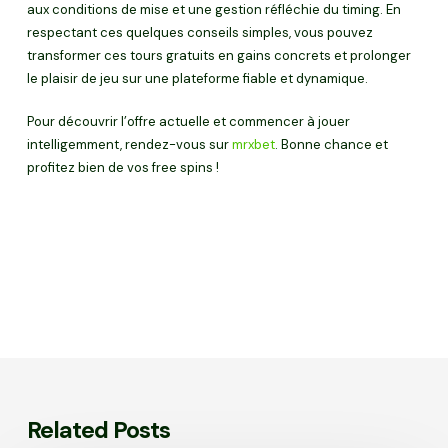
aux conditions de mise et une gestion réfléchie du timing. En
respectant ces quelques conseils simples, vous pouvez
transformer ces tours gratuits en gains concrets et prolonger
le plaisir de jeu sur une plateforme fiable et dynamique.
Pour découvrir l’offre actuelle et commencer à jouer
intelligemment, rendez-vous sur
mrxbet
. Bonne chance et
profitez bien de vos free spins !
Related Posts