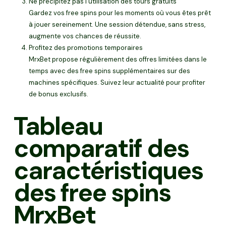
Ne précipitez pas l’utilisation des tours gratuits
Gardez vos free spins pour les moments où vous êtes prêt
à jouer sereinement. Une session détendue, sans stress,
augmente vos chances de réussite.
Profitez des promotions temporaires
MrxBet propose régulièrement des offres limitées dans le
temps avec des free spins supplémentaires sur des
machines spécifiques. Suivez leur actualité pour profiter
de bonus exclusifs.
Tableau
comparatif des
caractéristiques
des free spins
MrxBet