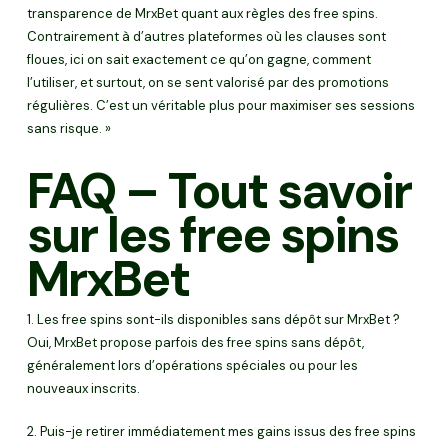
transparence de MrxBet quant aux règles des free spins.
Contrairement à d’autres plateformes où les clauses sont
floues, ici on sait exactement ce qu’on gagne, comment
l’utiliser, et surtout, on se sent valorisé par des promotions
régulières. C’est un véritable plus pour maximiser ses sessions
sans risque. »
FAQ – Tout savoir
sur les free spins
MrxBet
1. Les free spins sont-ils disponibles sans dépôt sur MrxBet ?
Oui, MrxBet propose parfois des free spins sans dépôt,
généralement lors d’opérations spéciales ou pour les
nouveaux inscrits.
2. Puis-je retirer immédiatement mes gains issus des free spins