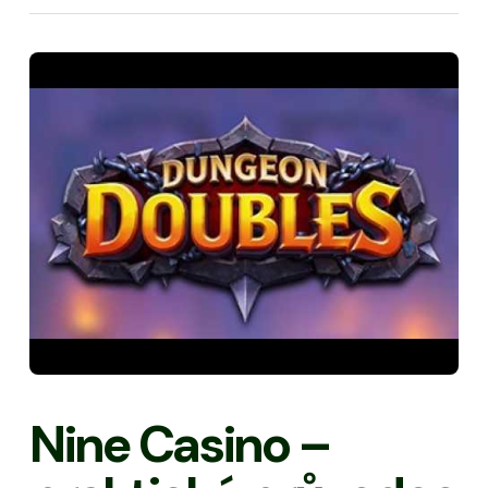
Nine Casino –