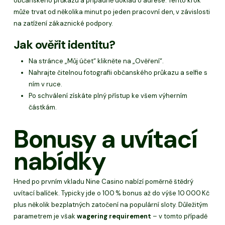
občanského průkazu a případně doklad o adrese. Tento krok
může trvat od několika minut po jeden pracovní den, v závislosti
na zatížení zákaznické podpory.
Jak ověřit identitu?
Na stránce „Můj účet“ klikněte na „Ověření“.
Nahrajte čitelnou fotografii občanského průkazu a selfie s
ním v ruce.
Po schválení získáte plný přístup ke všem výherním
částkám.
Bonusy a uvítací
nabídky
Hned po prvním vkladu Nine Casino nabízí poměrně štědrý
uvítací balíček. Typicky jde o 100 % bonus až do výše 10 000 Kč
plus několik bezplatných zatočení na populární sloty. Důležitým
parametrem je však
wagering requirement
– v tomto případě