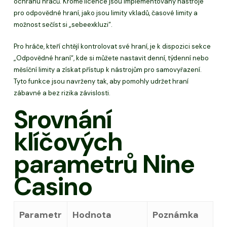
ochranu hráčů. Kromě licence jsou implementovány nástroje
pro odpovědné hraní, jako jsou limity vkladů, časové limity a
možnost sečíst si „sebeexkluzi“.
Pro hráče, kteří chtějí kontrolovat své hraní, je k dispozici sekce
„Odpovědné hraní“, kde si můžete nastavit denní, týdenní nebo
měsíční limity a získat přístup k nástrojům pro samovyřazení.
Tyto funkce jsou navrženy tak, aby pomohly udržet hraní
zábavné a bez rizika závislosti.
Srovnání
klíčových
parametrů Nine
Casino
Parametr
Hodnota
Poznámka