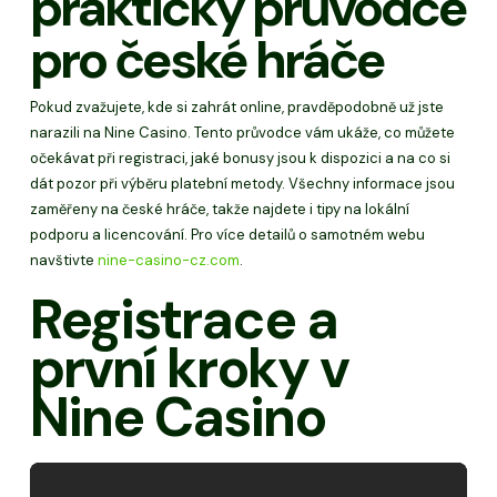
praktický průvodce
pro české hráče
Pokud zvažujete, kde si zahrát online, pravděpodobně už jste
narazili na Nine Casino. Tento průvodce vám ukáže, co můžete
očekávat při registraci, jaké bonusy jsou k dispozici a na co si
dát pozor při výběru platební metody. Všechny informace jsou
zaměřeny na české hráče, takže najdete i tipy na lokální
podporu a licencování. Pro více detailů o samotném webu
navštivte
nine-casino-cz.com
.
Registrace a
první kroky v
Nine Casino