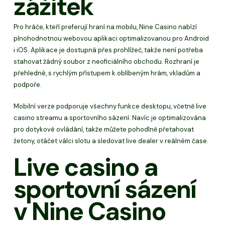
zážitek
Pro hráče, kteří preferují hraní na mobilu, Nine Casino nabízí
plnohodnotnou webovou aplikaci optimalizovanou pro Android
i iOS. Aplikace je dostupná přes prohlížeč, takže není potřeba
stahovat žádný soubor z neoficiálního obchodu. Rozhraní je
přehledné, s rychlým přístupem k oblíbeným hrám, vkladům a
podpoře.
Mobilní verze podporuje všechny funkce desktopu, včetně live
casino streamu a sportovního sázení. Navíc je optimalizována
pro dotykové ovládání, takže můžete pohodlně přetahovat
žetony, otáčet válci slotu a sledovat live dealer v reálném čase.
Live casino a
sportovní sázení
v Nine Casino