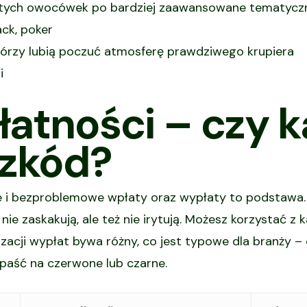
tych owocówek po bardziej zaawansowane tematycz
ack, poker
tórzy lubią poczuć atmosferę prawdziwego krupiera
i
atności – czy k
szkód?
ie i bezproblemowe wpłaty oraz wypłaty to podstawa. 
e zaskakują, ale też nie irytują. Możesz korzystać z ka
acji wypłat bywa różny, co jest typowe dla branży – 
wpaść na czerwone lub czarne.