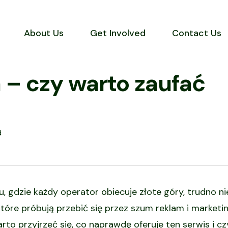
About Us
Get Involved
Contact Us
 – czy warto zaufać
d
, gdzie każdy operator obiecuje złote góry, trudno n
 które próbują przebić się przez szum reklam i market
rto przyjrzeć się, co naprawdę oferuje ten serwis i czy 