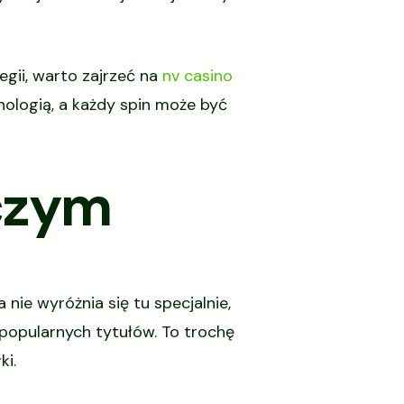
egii, warto zajrzeć na
nv casino
hnologią, a każdy spin może być
 czym
nie wyróżnia się tu specjalnie,
j popularnych tytułów. To trochę
ki.