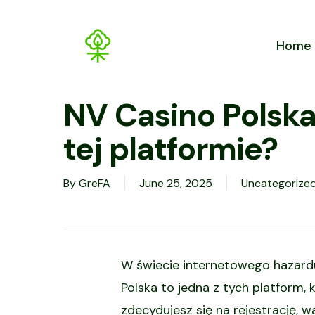
Skip
to
Home
main
content
NV Casino Polska
tej platformie?
By
GreFA
June 25, 2025
Uncategorize
W świecie internetowego hazardu
Polska to jedna z tych platform,
zdecydujesz się na rejestrację, wa