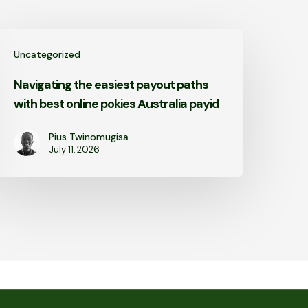
avigating
Uncategorized
he
asiest
Navigating the easiest payout paths
with best online pokies Australia payid
ayout
aths
Pius Twinomugisa
ith
July 11, 2026
est
nline
okies
ustralia
ayid