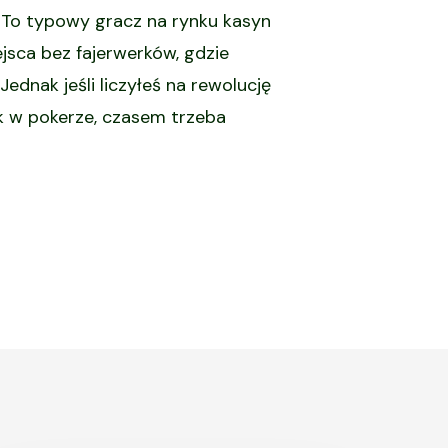
t. To typowy gracz na rynku kasyn
ejsca bez fajerwerków, gdzie
ednak jeśli liczyłeś na rewolucję
ak w pokerze, czasem trzeba