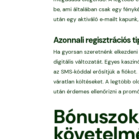
be, ami általában csak egy fény
után egy aktiváló e‑mailt kapunk,
Azonnali regisztrációs t
Ha gyorsan szeretnénk elkezdeni
digitális változatát. Egyes kaszi
az SMS‑kóddal erősítjük a fiókot. A
váratlan költéseket. A legtöbb ol
után érdemes ellenőrizni a promóc
Bónuszok 
követelm