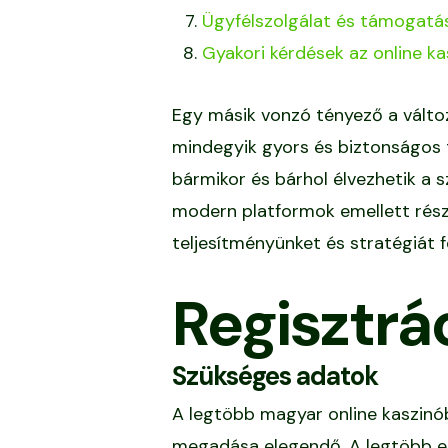
Ügyfélszolgálat és támogatá
Gyakori kérdések az online k
Egy másik vonzó tényező a változ
mindegyik gyors és biztonságos t
bármikor és bárhol élvezhetik a 
modern platformok emellett részl
teljesítményünket és stratégiát fe
Regisztrá
Szükséges adatok
A legtöbb magyar online kaszinóba
megadása elegendő. A legtöbb e