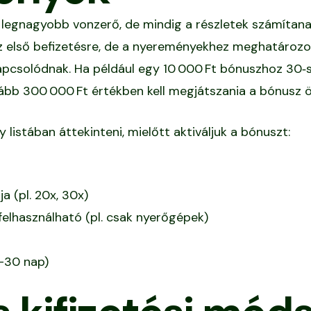
 legnagyobb vonzerő, de mindig a részletek számítan
az első befizetésre, de a nyereményekhez meghatároz
pcsolódnak. Ha például egy 10 000 Ft bónuszhoz 30‑s
alább 300 000 Ft értékben kell megjátszania a bónusz 
 listában áttekinteni, mielőtt aktiváljuk a bónuszt:
 (pl. 20x, 30x)
felhasználható (pl. csak nyerőgépek)
7–30 nap)