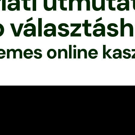
lati útmuta
b választás
emes online kas