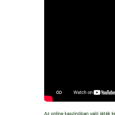
Az online kaszinóban való játék 