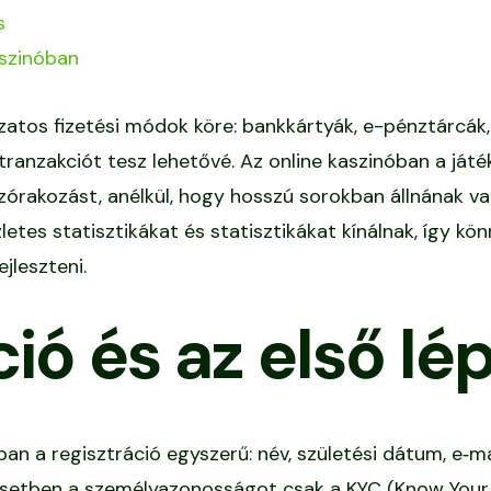
s
aszinóban
atos fizetési módok köre: bankkártyák, e-pénztárcák, 
ranzakciót tesz lehetővé. Az online kaszinóban a ját
szórakozást, anélkül, hogy hosszú sorokban állnának va
etes statisztikákat és statisztikákat kínálnak, így k
jleszteni.
ció és az első lé
n a regisztráció egyszerű: név, születési dátum, e‑ma
setben a személyazonosságot csak a KYC (Know Your 