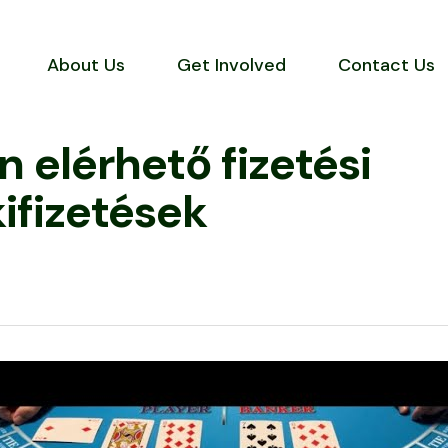
About Us
Get Involved
Contact Us
 elérhető fizetési
ifizetések