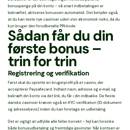
bonuspenge på din konto – så snart indbetalingen er
bekræftet, aktiveres bonussen automatisk. Det betyder også,
at du kan teste nye casinoer uden stor økonomisk risiko, da du
kun bruger den forudbetalte PIN‑kode.
Sådan får du din
første bonus –
trin for trin
Registrering og verifikation
Først skal du oprette en brugerprofil på et casino, der
accepterer Paysafecard. Indtast navn, adresse og e‑mail, og
bekræft din konto via det link, du får i din indbakke. De fleste
danske casinoer kræver også en KYC‑verifikation (ID‑dokument
og adressebevis) inden du kan foretage en udbetaling.
Det er vigtigt at udfylde alle felter korrekt – fejl kan forsinke
både bonusudbetaling og fremtidige gevinster. Når kontoen er