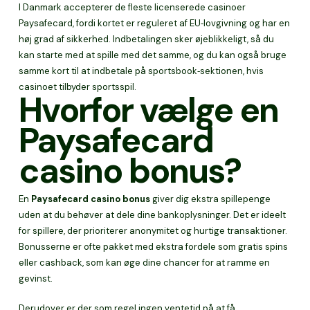
I Danmark accepterer de fleste licenserede casinoer
Paysafecard, fordi kortet er reguleret af EU‑lovgivning og har en
høj grad af sikkerhed. Indbetalingen sker øjeblikkeligt, så du
kan starte med at spille med det samme, og du kan også bruge
samme kort til at indbetale på sportsbook‑sektionen, hvis
casinoet tilbyder sportsspil.
Hvorfor vælge en
Paysafecard
casino bonus?
En
Paysafecard casino bonus
giver dig ekstra spillepenge
uden at du behøver at dele dine bankoplysninger. Det er ideelt
for spillere, der prioriterer anonymitet og hurtige transaktioner.
Bonusserne er ofte pakket med ekstra fordele som gratis spins
eller cashback, som kan øge dine chancer for at ramme en
gevinst.
Derudover er der som regel ingen ventetid på at få