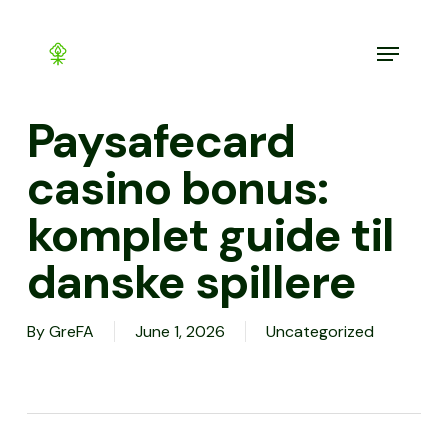
Skip
to
Menu
main
content
Paysafecard
casino bonus:
komplet guide til
danske spillere
By
GreFA
June 1, 2026
Uncategorized