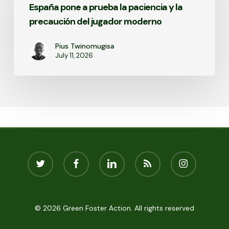
España pone a prueba la paciencia y la
línea
sin
precaución del jugador moderno
licencia
en
Pius Twinomugisa
España
July 11, 2026
pone
a
prueba
la
paciencia
y
la
precaución
twitter
facebook
linkedin
RSS
instagram
del
jugador
moderno
© 2026 Green Foster Action. All rights reserved