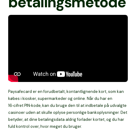
betalingsmetode
Paysafecard er en forudbetalt, kontantlignende kort, som kan
købes i kiosker, supermarkeder og online. Når du har en
16‑cifret PIN‑kode, kan du bruge den til at indbetale på udvalgte
casinoer uden at skulle oplyse personlige bankoplysninger. Det
betyder, at dine betalingsdata aldrig forlader kortet, og du har
fuld kontrol over, hvor meget du bruger.