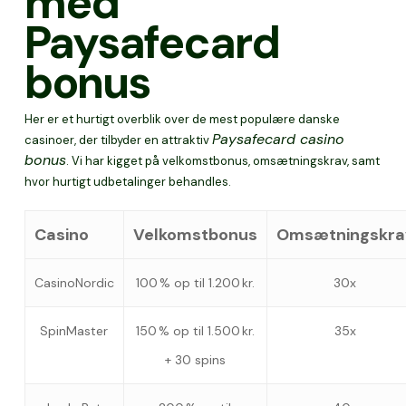
med
Paysafecard
bonus
Her er et hurtigt overblik over de mest populære danske
Paysafecard casino
casinoer, der tilbyder en attraktiv
bonus
. Vi har kigget på velkomstbonus, omsætningskrav, samt
hvor hurtigt udbetalinger behandles.
Casino
Velkomstbonus
Omsætningskra
CasinoNordic
100 % op til 1.200 kr.
30x
SpinMaster
150 % op til 1.500 kr.
35x
+ 30 spins