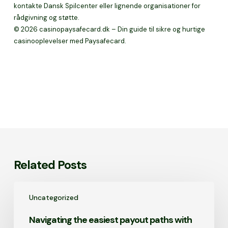
kontakte Dansk Spilcenter eller lignende organisationer for
rådgivning og støtte.
© 2026 casinopaysafecard.dk – Din guide til sikre og hurtige
casinooplevelser med Paysafecard.
Related Posts
Navigating
Uncategorized
the
easiest
Navigating the easiest payout paths with
payout