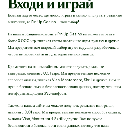
Входи и играй
Если вы ищете место, где можно играть в казино и получать реальные
выигрыши, то Pin Up Casino – ваш выбор!
На нашем официальном сайте Pin Up Casino вы можете играть в
более 3 000 игр, включая слоты, карточные игры, рулетку и другие.
Мы предлагаем вам широкий выбор игр от ведущих разработчиков,
чтобы вы могли найти игру, которая вам понравится.
Кроме того, на нашем сайте вы можете получать реальные
выигрыши, начиная с 0,01 евро. Мы предлагаем вам несколько
способов оплаты, включая Visa, Mastercard, Skrill и другие. Вам не
нужно беспокоиться о безопасности своих данных, потому что наша
платформа защищена SSL-шифром.
Также, на нашем сайте вы можете получать реальные выигрыши,
начиная с 0,01 евро. Мы предлагаем вам несколько способов оплаты,
включая Visa, Mastercard, Skrill и другие. Вам не нужно
беспокоиться о безопасности своих данных, потому что наша