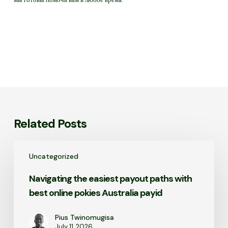
Related Posts
Navigating
Uncategorized
the
easiest
Navigating the easiest payout paths with
payout
best online pokies Australia payid
paths
with
best
Pius Twinomugisa
July 11, 2026
online