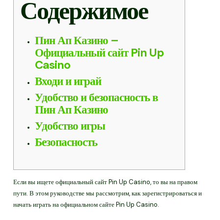
Содержимое
Пин Ап Казино –
Официальный сайт Pin Up
Casino
Входи и играй
Удобство и безопасность в
Пин Ап Казино
Удобство игры
Безопасность
Если вы ищете официальный сайт Pin Up Casino, то вы на правом
пути. В этом руководстве мы рассмотрим, как зарегистрироваться и
начать играть на официальном сайте Pin Up Casino.