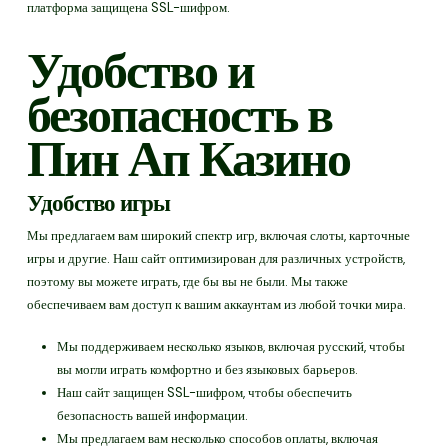
платформа защищена SSL-шифром.
Удобство и
безопасность в
Пин Ап Казино
Удобство игры
Мы предлагаем вам широкий спектр игр, включая слоты, карточные
игры и другие. Наш сайт оптимизирован для различных устройств,
поэтому вы можете играть, где бы вы не были. Мы также
обеспечиваем вам доступ к вашим аккаунтам из любой точки мира.
Мы поддерживаем несколько языков, включая русский, чтобы
вы могли играть комфортно и без языковых барьеров.
Наш сайт защищен SSL-шифром, чтобы обеспечить
безопасность вашей информации.
Мы предлагаем вам несколько способов оплаты, включая