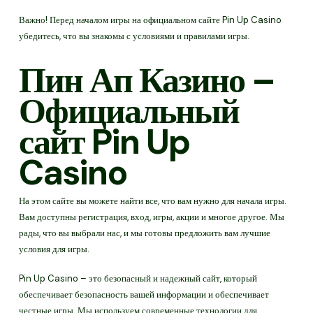
Важно! Перед началом игры на официальном сайте Pin Up Casino
убедитесь, что вы знакомы с условиями и правилами игры.
Пин Ап Казино –
Официальный
сайт Pin Up
Casino
На этом сайте вы можете найти все, что вам нужно для начала игры.
Вам доступны регистрация, вход, игры, акции и многое другое. Мы
рады, что вы выбрали нас, и мы готовы предложить вам лучшие
условия для игры.
Pin Up Casino – это безопасный и надежный сайт, который
обеспечивает безопасность вашей информации и обеспечивает
честные игры. Мы используем современные технологии для