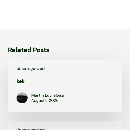
Related Posts
kek
Uncategorized
kek
Martin Luyimbazi
August 8, 2026
kek
Uncategorized