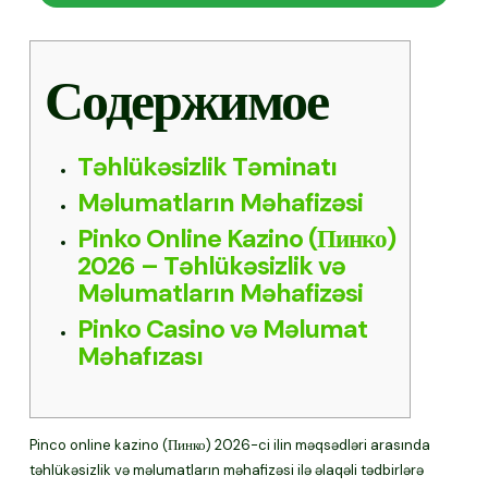
Содержимое
Təhlükəsizlik Təminatı
Məlumatların Məhafizəsi
Pinko Online Kazino (Пинко)
2026 – Təhlükəsizlik və
Məlumatların Məhafizəsi
Pinko Casino və Məlumat
Məhafızası
Pinco online kazino (Пинко) 2026-ci ilin məqsədləri arasında
təhlükəsizlik və məlumatların məhafizəsi ilə əlaqəli tədbirlərə