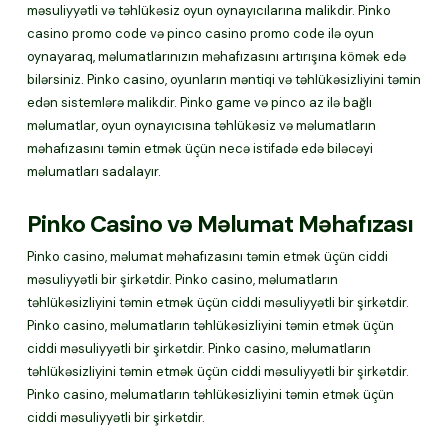
məsuliyyətli və təhlükəsiz oyun oynayıcılarına malikdir. Pinko
casino promo code və pinco casino promo code ilə oyun
oynayaraq, məlumatlarınızın məhafızasını artırışına kömək edə
bilərsiniz. Pinko casino, oyunların məntiqi və təhlükəsizliyini təmin
edən sistemlərə malikdir. Pinko game və pinco az ilə bağlı
məlumatlar, oyun oynayıcısına təhlükəsiz və məlumatların
məhafızasını təmin etmək üçün necə istifadə edə biləcəyi
məlumatları sadalayır.
Pinko Casino və Məlumat Məhafızası
Pinko casino, məlumat məhafızasını təmin etmək üçün ciddi
məsuliyyətli bir şirkətdir. Pinko casino, məlumatların
təhlükəsizliyini təmin etmək üçün ciddi məsuliyyətli bir şirkətdir.
Pinko casino, məlumatların təhlükəsizliyini təmin etmək üçün
ciddi məsuliyyətli bir şirkətdir. Pinko casino, məlumatların
təhlükəsizliyini təmin etmək üçün ciddi məsuliyyətli bir şirkətdir.
Pinko casino, məlumatların təhlükəsizliyini təmin etmək üçün
ciddi məsuliyyətli bir şirkətdir.