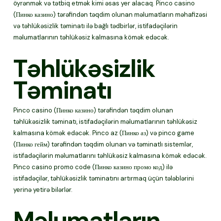
öyrənmək və tətbiq etmək kimi əsas yer alacaq. Pinco casino
(Пинко казино) tərəfindən təqdim olunan məlumatların məhafizəsi
və təhlükəsizlik təminatı ilə bağlı tədbirlər, istifadəçilərin
məlumatlarının təhlükəsiz kalmasına kömək edəcək.
Təhlükəsizlik
Təminatı
Pinco casino (Пинко казино) tərəfindən təqdim olunan
təhlükəsizlik təminatı, istifadəçilərin məlumatlarının təhlükəsiz
kalmasına kömək edəcək. Pinco az (Пинко аз) və pinco game
(Пинко гейм) tərəfindən təqdim olunan və təminatlı sistemlər,
istifadəçilərin məlumatlarını təhlükəsiz kalmasına kömək edəcək.
Pinco casino promo code (Пинко казино промо код) ilə
istifadəçilər, təhlükəsizlik təminatını artırmaq üçün tələblərini
yerinə yetirə bilərlər.
Məlumatların