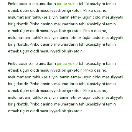
Pinko casino, məlumatların
pinco yukle
təhlükəsizliyini təmin
etmək üçün ciddi məsuliyyətli bir şirkətdir. Pinko casino,
məlumatların təhlükəsizliyini təmin etmək üçün ciddi məsuliyyətli
bir şirkətdir. Pinko casino, məlumatların təhlükəsizliyini təmin
etmək üçün ciddi məsuliyyətli bir şirkətdir. Pinko casino,
məlumatların təhlükəsizliyini təmin etmək üçün ciddi məsuliyyətli
bir şirkətdir. Pinko casino, məlumatların təhlükəsizliyini təmin
etmək üçün ciddi məsuliyyətli bir şirkətdir.
Pinko casino, məlumatların
pinco yukle
təhlükəsizliyini təmin
etmək üçün ciddi məsuliyyətli bir şirkətdir. Pinko casino,
məlumatların təhlükəsizliyini təmin etmək üçün ciddi məsuliyyətli
bir şirkətdir. Pinko casino, məlumatların təhlükəsizliyini təmin
etmək üçün ciddi məsuliyyətli bir şirkətdir. Pinko casino,
məlumatların təhlükəsizliyini təmin etmək üçün ciddi məsuliyyətli
bir şirkətdir. Pinko casino, məlumatların təhlükəsizliyini təmin
etmək üçün ciddi məsuliyyətli bir şirkətdir.