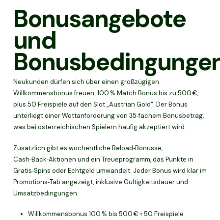
Bonusangebote
und
Bonusbedingunge
Neukunden dürfen sich über einen großzügigen
Willkommensbonus freuen: 100 % Match Bonus bis zu 500 €,
plus 50 Freispiele auf den Slot „Austrian Gold“. Der Bonus
unterliegt einer Wettanforderung von 35‑fachem Bonusbetrag,
was bei österreichischen Spielern häufig akzeptiert wird.
Zusätzlich gibt es wöchentliche Reload‑Bonusse,
Cash‑Back‑Aktionen und ein Treueprogramm, das Punkte in
Gratis‑Spins oder Echtgeld umwandelt. Jeder Bonus wird klar im
Promotions‑Tab angezeigt, inklusive Gültigkeitsdauer und
Umsatzbedingungen.
Willkommensbonus 100 % bis 500 € + 50 Freispiele