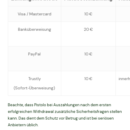
Visa / Mastercard
10 €
Banküberweisung
20 €
PayPal
10 €
Trustly
10 €
inner
(Sofort‑Überweisung)
Beachte, dass Pistolo bei Auszahlungen nach dem ersten
erfolgreichen Withdrawal zusätzliche Sicherheitsfragen stellen
kann. Das dient dem Schutz vor Betrug und ist bei seriösen
Anbietern üblich.