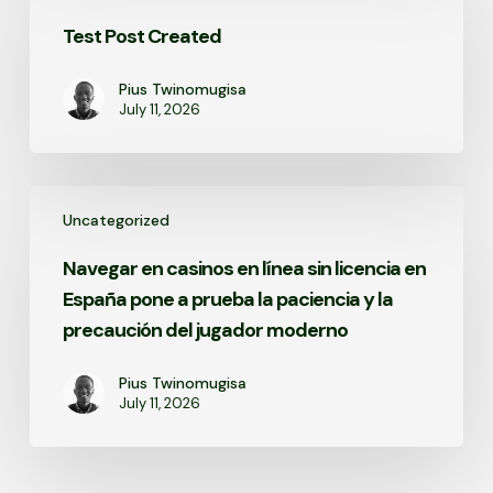
Created
Test Post Created
Pius Twinomugisa
July 11, 2026
Navegar
Uncategorized
en
casinos
Navegar en casinos en línea sin licencia en
en
España pone a prueba la paciencia y la
línea
sin
precaución del jugador moderno
licencia
en
Pius Twinomugisa
España
July 11, 2026
pone
a
prueba