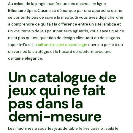
Au milieu de la jungle numérique des casinos en ligne,
Billionaire Spins Casino se démarque par une approche qui ne
se contente pas de suivre la meute. Si vous avez déjà cherché
à comprendre ce qui fait la différence entre un site lambda et
un vrai terrain de jeu pour parieurs aguerris, vous savez que ce
n’est pas qu’une question de design clinquant ou de slogans
tape-à-l’œil. Le
billionaire spin casino login
ouvre la porte à un
univers où la stratégie et le hasard cohabitent avec une
certaine élégance.
Un catalogue de
jeux qui ne fait
pas dans la
demi-mesure
Les machines à sous, les jeux de table, le live casino : voilà le