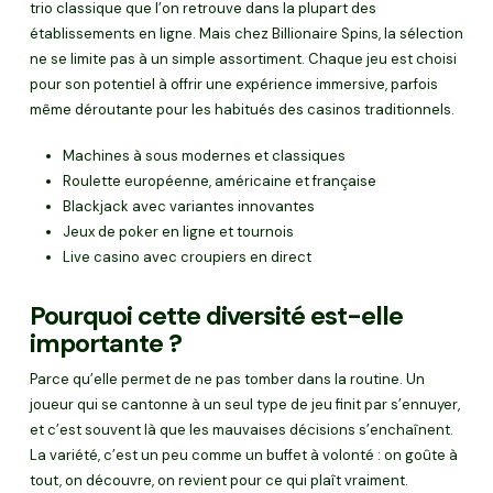
trio classique que l’on retrouve dans la plupart des
établissements en ligne. Mais chez Billionaire Spins, la sélection
ne se limite pas à un simple assortiment. Chaque jeu est choisi
pour son potentiel à offrir une expérience immersive, parfois
même déroutante pour les habitués des casinos traditionnels.
Machines à sous modernes et classiques
Roulette européenne, américaine et française
Blackjack avec variantes innovantes
Jeux de poker en ligne et tournois
Live casino avec croupiers en direct
Pourquoi cette diversité est-elle
importante ?
Parce qu’elle permet de ne pas tomber dans la routine. Un
joueur qui se cantonne à un seul type de jeu finit par s’ennuyer,
et c’est souvent là que les mauvaises décisions s’enchaînent.
La variété, c’est un peu comme un buffet à volonté : on goûte à
tout, on découvre, on revient pour ce qui plaît vraiment.