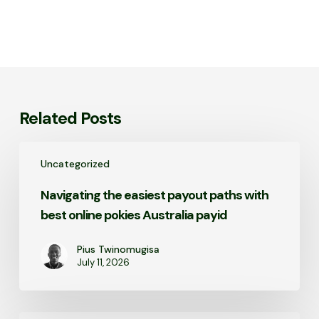
Related Posts
Navigating
Uncategorized
the
easiest
Navigating the easiest payout paths with
payout
best online pokies Australia payid
paths
with
best
Pius Twinomugisa
July 11, 2026
online
pokies
Australia
payid