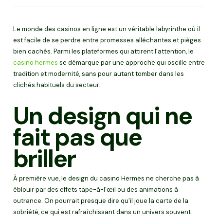
Le monde des casinos en ligne est un véritable labyrinthe où il
est facile de se perdre entre promesses alléchantes et pièges
bien cachés. Parmi les plateformes qui attirent l’attention, le
casino hermes
se démarque par une approche qui oscille entre
tradition et modernité, sans pour autant tomber dans les
clichés habituels du secteur.
Un design qui ne
fait pas que
briller
À première vue, le design du casino Hermes ne cherche pas à
éblouir par des effets tape-à-l’œil ou des animations à
outrance. On pourrait presque dire qu’il joue la carte de la
sobriété, ce qui est rafraîchissant dans un univers souvent