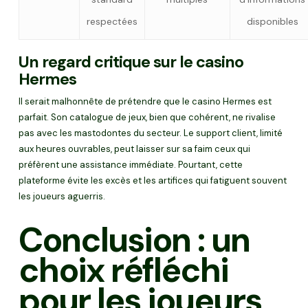
respectées
disponibles
Un regard critique sur le casino
Hermes
Il serait malhonnête de prétendre que le casino Hermes est
parfait. Son catalogue de jeux, bien que cohérent, ne rivalise
pas avec les mastodontes du secteur. Le support client, limité
aux heures ouvrables, peut laisser sur sa faim ceux qui
préfèrent une assistance immédiate. Pourtant, cette
plateforme évite les excès et les artifices qui fatiguent souvent
les joueurs aguerris.
Conclusion : un
choix réfléchi
pour les joueurs