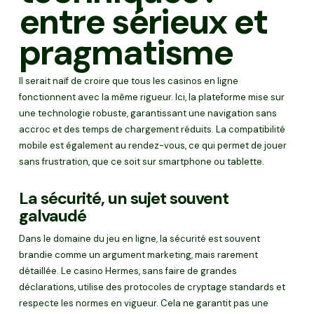
entre sérieux et
pragmatisme
Il serait naïf de croire que tous les casinos en ligne
fonctionnent avec la même rigueur. Ici, la plateforme mise sur
une technologie robuste, garantissant une navigation sans
accroc et des temps de chargement réduits. La compatibilité
mobile est également au rendez-vous, ce qui permet de jouer
sans frustration, que ce soit sur smartphone ou tablette.
La sécurité, un sujet souvent
galvaudé
Dans le domaine du jeu en ligne, la sécurité est souvent
brandie comme un argument marketing, mais rarement
détaillée. Le casino Hermes, sans faire de grandes
déclarations, utilise des protocoles de cryptage standards et
respecte les normes en vigueur. Cela ne garantit pas une