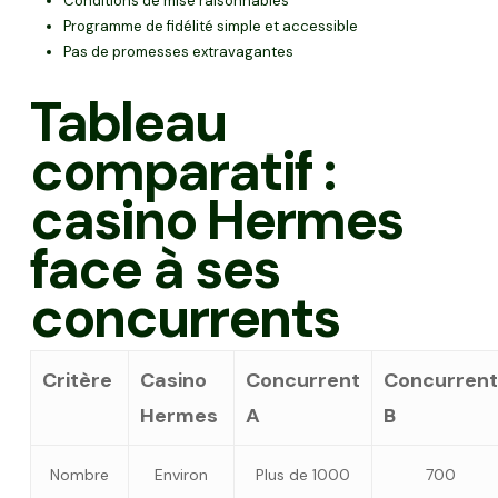
Conditions de mise raisonnables
Programme de fidélité simple et accessible
Pas de promesses extravagantes
Tableau
comparatif :
casino Hermes
face à ses
concurrents
Critère
Casino
Concurrent
Concurrent
Hermes
A
B
Nombre
Environ
Plus de 1000
700