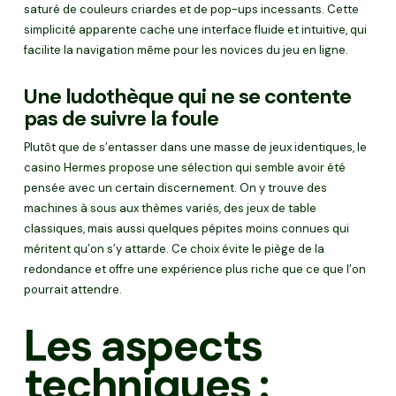
saturé de couleurs criardes et de pop-ups incessants. Cette
simplicité apparente cache une interface fluide et intuitive, qui
facilite la navigation même pour les novices du jeu en ligne.
Une ludothèque qui ne se contente
pas de suivre la foule
Plutôt que de s’entasser dans une masse de jeux identiques, le
casino Hermes propose une sélection qui semble avoir été
pensée avec un certain discernement. On y trouve des
machines à sous aux thèmes variés, des jeux de table
classiques, mais aussi quelques pépites moins connues qui
méritent qu’on s’y attarde. Ce choix évite le piège de la
redondance et offre une expérience plus riche que ce que l’on
pourrait attendre.
Les aspects
techniques :