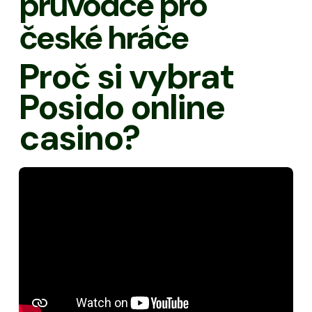
průvodce pro
české hráče
Proč si vybrat
Posido online
casino?