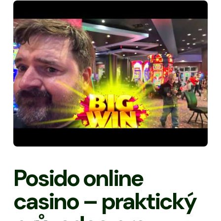
Posido online
casino – praktický