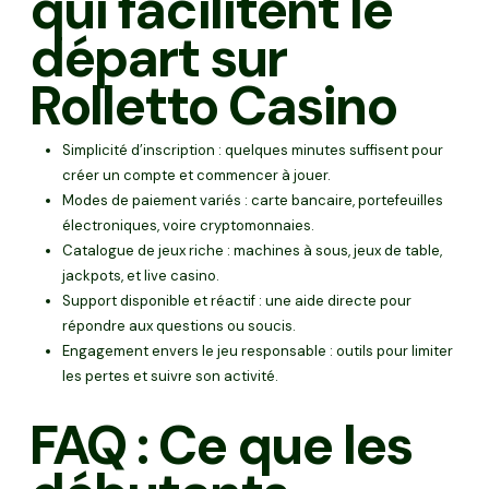
qui facilitent le
départ sur
Rolletto Casino
Simplicité d’inscription : quelques minutes suffisent pour
créer un compte et commencer à jouer.
Modes de paiement variés : carte bancaire, portefeuilles
électroniques, voire cryptomonnaies.
Catalogue de jeux riche : machines à sous, jeux de table,
jackpots, et live casino.
Support disponible et réactif : une aide directe pour
répondre aux questions ou soucis.
Engagement envers le jeu responsable : outils pour limiter
les pertes et suivre son activité.
FAQ : Ce que les