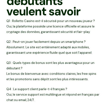
débutants
veulent savoir
Q1 : Rolletto Casino est-il sécurisé pour un nouveau joueur ?
Oui, la plateforme possède une licence officielle et assure le
cryptage des données, garantissant sécurité et fair-play.
Q2 : Peut-on jouer facilement depuis un smartphone ?
Absolument. Le site est entièrement adapté aux mobiles,
garantissant une expérience fluide quel que soit l’appareil.
Q3 : Quels types de bonus sont les plus avantageux pour un
débutant ?
Le bonus de bienvenue avec conditions claires, les free spins
et les promotions sans dépôt sont les plus intéressants.
Q4 : Le support client parle-t-il français ?
Oui, le service support est multilingue et répond en français par
chat ou email, 24/7.