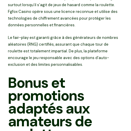
surtout lorsqu’il s’agit de jeux de hasard comme la roulette.
Fgfox Casino opère sous une licence reconnue et utilise des
technologies de chiffrement avancées pour protéger les
données personnelles et financières.
Le fair-play est garanti grâce à des générateurs de nombres
aléatoires (RNG) certifiés, assurant que chaque tour de
roulette est totalement impartial. De plus, la plateforme
encourage le jeu responsable avec des options d’auto-
exclusion et des limites personnalisables.
Bonus et
promotions
adaptés aux
amateurs de