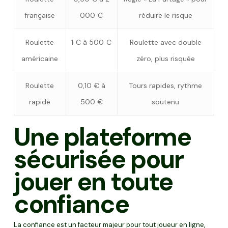
française
000 €
réduire le risque
Roulette
1 € à 500 €
Roulette avec double
américaine
zéro, plus risquée
Roulette
0,10 € à
Tours rapides, rythme
rapide
500 €
soutenu
Une plateforme
sécurisée pour
jouer en toute
confiance
La confiance est un facteur majeur pour tout joueur en ligne,