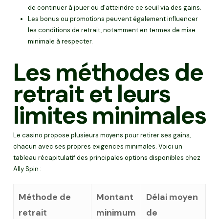
de continuer à jouer ou d’atteindre ce seuil via des gains.
Les bonus ou promotions peuvent également influencer
les conditions de retrait, notamment en termes de mise
minimale à respecter.
Les méthodes de
retrait et leurs
limites minimales
Le casino propose plusieurs moyens pour retirer ses gains,
chacun avec ses propres exigences minimales. Voici un
tableau récapitulatif des principales options disponibles chez
Ally Spin :
Méthode de
Montant
Délai moyen
retrait
minimum
de