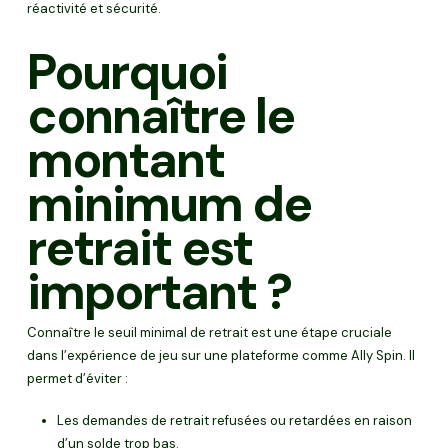
réactivité et sécurité.
Pourquoi
connaître le
montant
minimum de
retrait est
important ?
Connaître le seuil minimal de retrait est une étape cruciale
dans l’expérience de jeu sur une plateforme comme Ally Spin. Il
permet d’éviter :
Les demandes de retrait refusées ou retardées en raison
d’un solde trop bas.