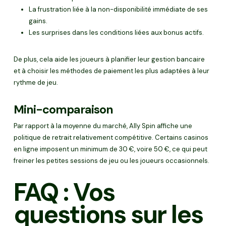
La frustration liée à la non-disponibilité immédiate de ses
gains.
Les surprises dans les conditions liées aux bonus actifs.
De plus, cela aide les joueurs à planifier leur gestion bancaire
et à choisir les méthodes de paiement les plus adaptées à leur
rythme de jeu.
Mini-comparaison
Par rapport à la moyenne du marché, Ally Spin affiche une
politique de retrait relativement compétitive. Certains casinos
en ligne imposent un minimum de 30 €, voire 50 €, ce qui peut
freiner les petites sessions de jeu ou les joueurs occasionnels.
FAQ : Vos
questions sur les