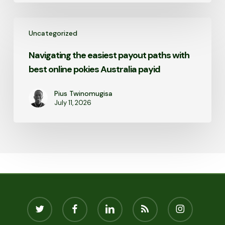
Navigating
Uncategorized
the
easiest
Navigating the easiest payout paths with
payout
best online pokies Australia payid
paths
with
best
Pius Twinomugisa
July 11, 2026
online
pokies
Australia
payid
twitter
facebook
linkedin
RSS
instagram