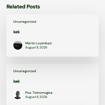
Related Posts
kek
Uncategorized
kek
Martin Luyimbazi
August 8, 2026
kek
Uncategorized
kek
Pius Twinomugisa
August 8, 2026