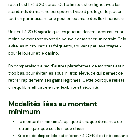
retrait est fixé à 20 euros. Cette limite est en ligne avec les
standards du marché européen et vise à protéger le joueur
tout en garantissant une gestion optimale des flux financiers.
Un seuil à 20 € signifie que les joueurs doivent accumuler au
moins ce montant avant de pouvoir demander un retrait. Cela
évite les micro-retraits fréquents, souvent peu avantageux
pour le joueur et le casino.
En comparaison avec d’autres plateformes, ce montant est ni
trop bas, pour éviter les abus, ni trop élevé, ce qui permet de
retirer rapidement ses gains légitimes. Cette politique reflète
un équilibre efficace entre flexibilité et sécurité.
Modalités liées au montant
minimum
Le montant minimum s’applique à chaque demande de
retrait, quel que soit le mode choisi.
Si le solde disponible est inférieur à 20 €, il est nécessaire