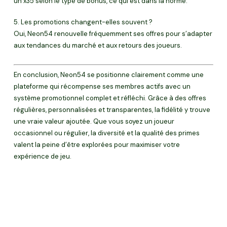
un x35 selon le type de bonus, ce qui est dans la norme.
5. Les promotions changent-elles souvent ?
Oui, Neon54 renouvelle fréquemment ses offres pour s’adapter
aux tendances du marché et aux retours des joueurs.
En conclusion, Neon54 se positionne clairement comme une
plateforme qui récompense ses membres actifs avec un
système promotionnel complet et réfléchi. Grâce à des offres
régulières, personnalisées et transparentes, la fidélité y trouve
une vraie valeur ajoutée. Que vous soyez un joueur
occasionnel ou régulier, la diversité et la qualité des primes
valent la peine d’être explorées pour maximiser votre
expérience de jeu.