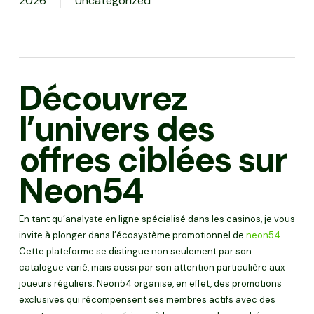
2026
Uncategorized
Découvrez
l’univers des
offres ciblées sur
Neon54
En tant qu’analyste en ligne spécialisé dans les casinos, je vous
invite à plonger dans l’écosystème promotionnel de
neon54
.
Cette plateforme se distingue non seulement par son
catalogue varié, mais aussi par son attention particulière aux
joueurs réguliers. Neon54 organise, en effet, des promotions
exclusives qui récompensent ses membres actifs avec des