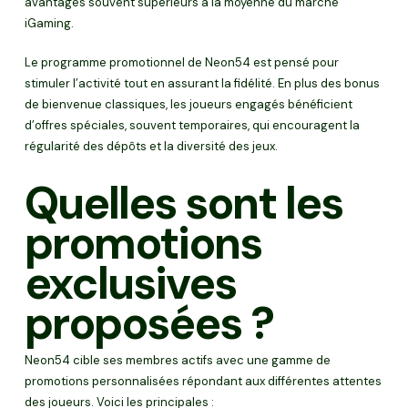
avantages souvent supérieurs à la moyenne du marché
iGaming.
Le programme promotionnel de Neon54 est pensé pour
stimuler l’activité tout en assurant la fidélité. En plus des bonus
de bienvenue classiques, les joueurs engagés bénéficient
d’offres spéciales, souvent temporaires, qui encouragent la
régularité des dépôts et la diversité des jeux.
Quelles sont les
promotions
exclusives
proposées ?
Neon54 cible ses membres actifs avec une gamme de
promotions personnalisées répondant aux différentes attentes
des joueurs. Voici les principales :