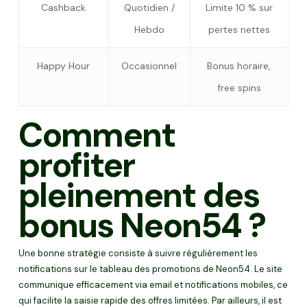
Cashback
Quotidien /
Limite 10 % sur
Hebdo
pertes nettes
Happy Hour
Occasionnel
Bonus horaire,
free spins
Comment
profiter
pleinement des
bonus Neon54 ?
Une bonne stratégie consiste à suivre régulièrement les
notifications sur le tableau des promotions de Neon54. Le site
communique efficacement via email et notifications mobiles, ce
qui facilite la saisie rapide des offres limitées. Par ailleurs, il est