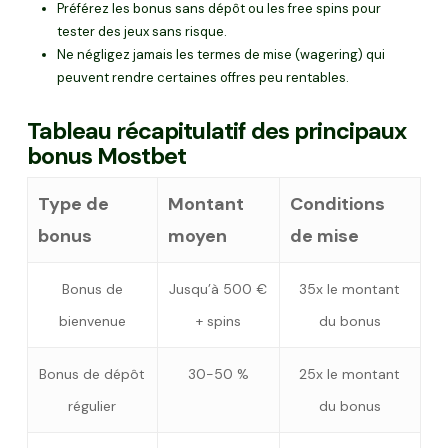
Préférez les bonus sans dépôt ou les free spins pour
tester des jeux sans risque.
Ne négligez jamais les termes de mise (wagering) qui
peuvent rendre certaines offres peu rentables.
Tableau récapitulatif des principaux
bonus Mostbet
Type de
Montant
Conditions
bonus
moyen
de mise
Bonus de
Jusqu’à 500 €
35x le montant
bienvenue
+ spins
du bonus
Bonus de dépôt
30-50 %
25x le montant
régulier
du bonus