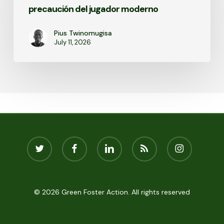
sin
precaución del jugador moderno
licencia
en
Pius Twinomugisa
España
July 11, 2026
pone
a
prueba
la
paciencia
y
la
precaución
twitter
facebook
linkedin
RSS
instagram
del
jugador
moderno
© 2026 Green Foster Action. All rights reserved