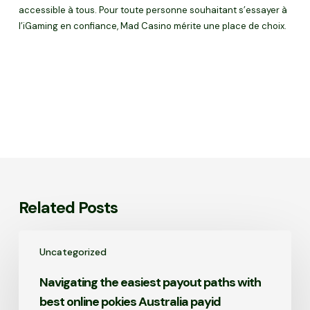
accessible à tous. Pour toute personne souhaitant s’essayer à
l’iGaming en confiance, Mad Casino mérite une place de choix.
Related Posts
Navigating
Uncategorized
the
easiest
Navigating the easiest payout paths with
payout
best online pokies Australia payid
paths