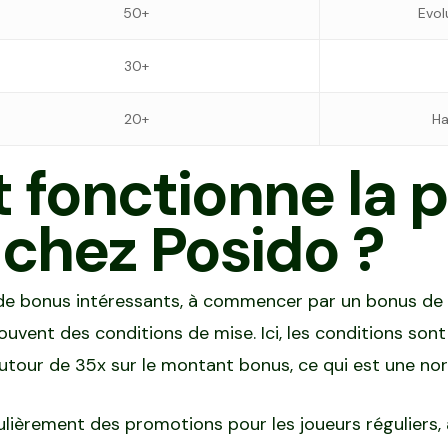
50+
Evol
30+
20+
Ha
onctionne la p
chez Posido ?
e bonus intéressants, à commencer par un bonus de bi
ouvent des conditions de mise. Ici, les conditions son
utour de 35x sur le montant bonus, ce qui est une no
lièrement des promotions pour les joueurs réguliers,