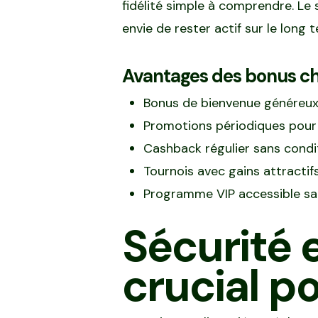
fidélité simple à comprendre. Le
envie de rester actif sur le long 
Avantages des bonus che
Bonus de bienvenue généreux 
Promotions périodiques pour 
Cashback régulier sans condi
Tournois avec gains attractif
Programme VIP accessible san
Sécurité e
crucial p