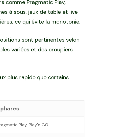
eurs comme Pragmatic Play,
s à sous, jeux de table et live
ères, ce qui évite la monotonie.
opositions sont pertinentes selon
ables variées et des croupiers
ux plus rapide que certains
 phares
ragmatic Play, Play’n GO