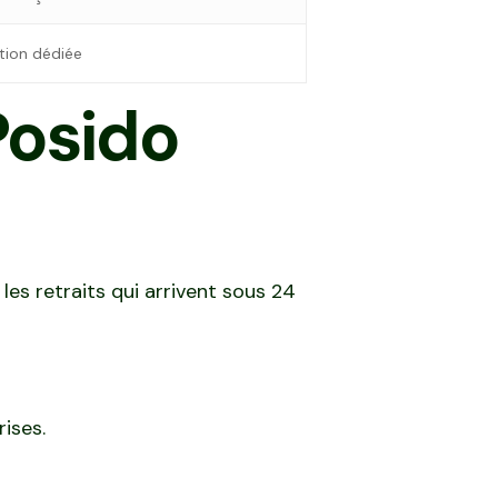
tion dédiée
Posido
es retraits qui arrivent sous 24
ises.