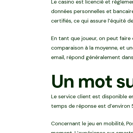
Le casino est licencié et réglemen
données personnelles et bancaires
certifiés, ce qui assure l’équité d
En tant que joueur, on peut fair
comparaison à la moyenne, et une 
email, répond généralement dans 
Un mot su
Le service client est disponible 
temps de réponse est d’environ 5 
Concernant le jeu en mobilité, P