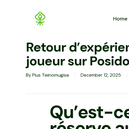
Skip
to
Home
main
content
Retour d’expérie
joueur sur Posid
By
Pius Twinomugisa
December 12, 2025
Qu’est-ce
réserve a