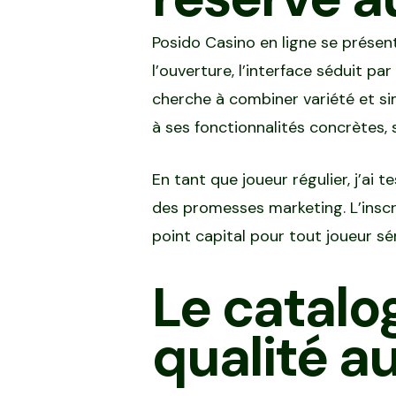
Posido Casino en ligne se prése
l’ouverture, l’interface séduit pa
cherche à combiner variété et si
à ses fonctionnalités concrètes, 
En tant que joueur régulier, j’ai 
des promesses marketing. L’inscri
point capital pour tout joueur sér
Le catalog
qualité a