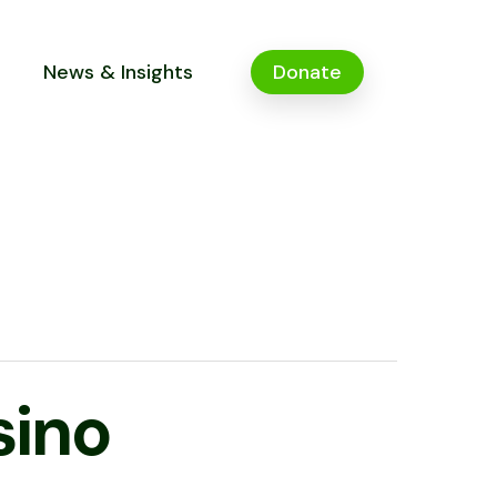
News & Insights
Donate
sino