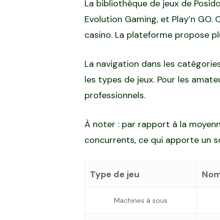
La bibliothèque de jeux de Posid
Evolution Gaming, et Play’n GO. C
casino. La plateforme propose plu
La navigation dans les catégories 
les types de jeux. Pour les amateu
professionnels.
À noter : par rapport à la moyen
concurrents, ce qui apporte un so
Type de jeu
Nom
Machines à sous