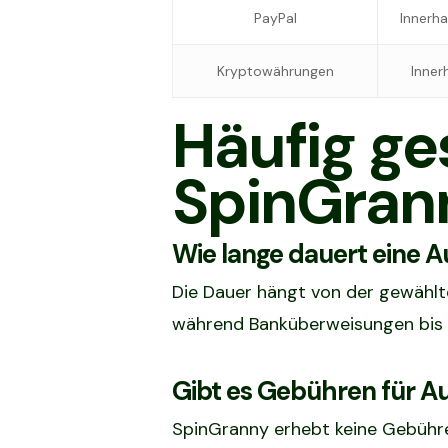
PayPal
Innerh
Kryptowährungen
Inner
Häufig ge
SpinGran
Wie lange dauert eine 
Die Dauer hängt von der gewählt
während Banküberweisungen bis 
Gibt es Gebühren für A
SpinGranny erhebt keine Gebühre