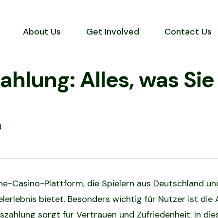
About Us
Get Involved
Contact Us
hlung: Alles, was Sie
d
ine-Casino-Plattform, die Spielern aus Deutschland u
lerlebnis bietet. Besonders wichtig für Nutzer ist die
szahlung sorgt für Vertrauen und Zufriedenheit. In dies