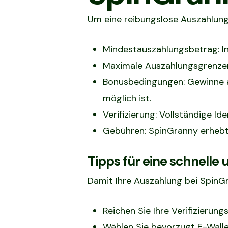
Um eine reibungslose Auszahlung 
Mindestauszahlungsbetrag: In 
Maximale Auszahlungsgrenze
Bonusbedingungen: Gewinne 
möglich ist.
Verifizierung: Vollständige I
Gebühren: SpinGranny erhebt
Tipps für eine schnelle
Damit Ihre Auszahlung bei SpinGr
Reichen Sie Ihre Verifizierung
Wählen Sie bevorzugt E-Walle