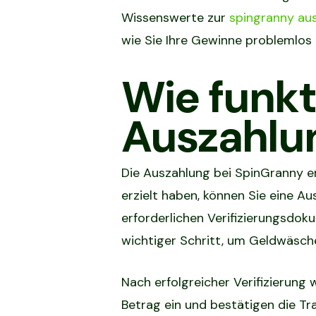
Wissenswerte zur
spingranny au
wie Sie Ihre Gewinne problemlos 
Wie funkt
Auszahlu
Die Auszahlung bei SpinGranny er
erzielt haben, können Sie eine Au
erforderlichen Verifizierungsdok
wichtiger Schritt, um Geldwäsche
Nach erfolgreicher Verifizierun
Betrag ein und bestätigen die Tr