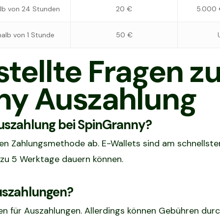
alb von 24 Stunden
20 €
5.000 
halb von 1 Stunde
50 €
stellte Fragen zu
ny Auszahlung
Auszahlung bei SpinGranny?
en Zahlungsmethode ab. E-Wallets sind am schnellsten
zu 5 Werktage dauern können.
uszahlungen?
n für Auszahlungen. Allerdings können Gebühren durch