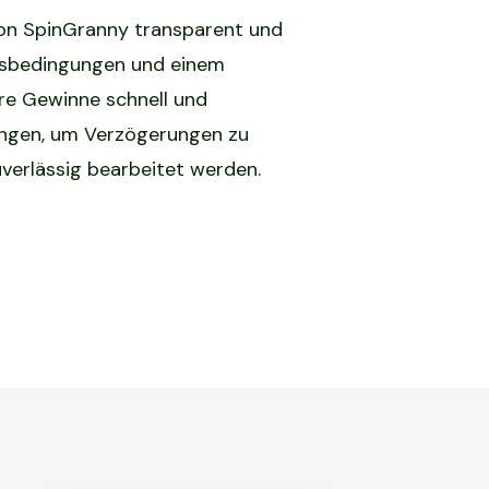
 von SpinGranny transparent und
ngsbedingungen und einem
hre Gewinne schnell und
gungen, um Verzögerungen zu
verlässig bearbeitet werden.