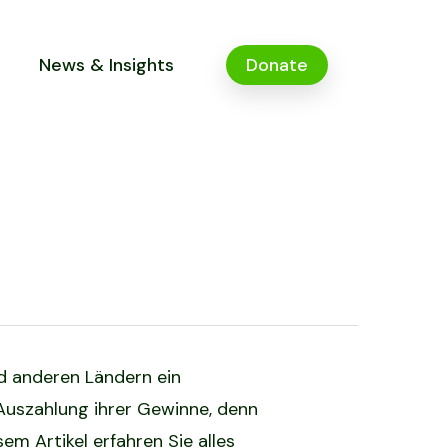
News & Insights
Donate
nd anderen Ländern ein
 Auszahlung ihrer Gewinne, denn
em Artikel erfahren Sie alles