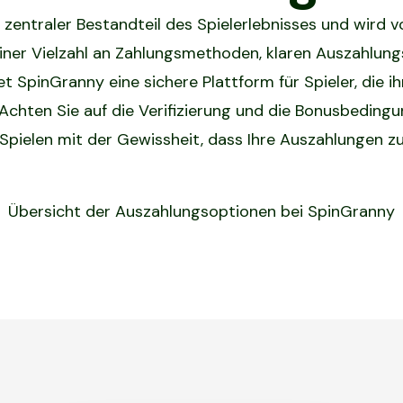
n zentraler Bestandteil des Spielerlebnisses und wird
 einer Vielzahl an Zahlungsmethoden, klaren Auszahlu
 SpinGranny eine sichere Plattform für Spieler, die i
 Achten Sie auf die Verifizierung und die Bonusbedin
pielen mit der Gewissheit, dass Ihre Auszahlungen zu
Übersicht der Auszahlungsoptionen bei SpinGranny