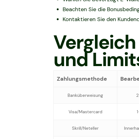
Beachten Sie die Bonusbedin
Kontaktieren Sie den Kundend
Vergleich
und Limit
Zahlungsmethode
Bearbe
Banküberweisung
2
Visa/Mastercard
Skrill/Neteller
Innerh