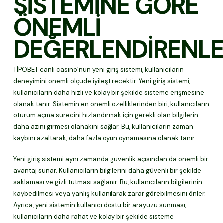
SİSTEMİNE GÖRE
ÖNEMLİ
DEĞERLENDİRENL
TİPOBET canlı casino’nun yeni giriş sistemi, kullanıcıların
deneyimini önemli ölçüde iyileştirecektir. Yeni giriş sistemi,
kullanıcıların daha hızlı ve kolay bir şekilde sisteme erişmesine
olanak tanır. Sistemin en önemli özelliklerinden biri, kullanıcıların
oturum açma sürecini hızlandırmak için gerekli olan bilgilerin
daha azını girmesi olanakını sağlar. Bu, kullanıcıların zaman
kaybını azaltarak, daha fazla oyun oynamasına olanak tanır.
Yeni giriş sistemi aynı zamanda güvenlik açısından da önemli bir
avantaj sunar. Kullanıcıların bilgilerini daha güvenli bir şekilde
saklaması ve gizli tutması sağlanır. Bu, kullanıcıların bilgilerinin
kaybedilmesi veya yanlış kullanılarak zarar görebilmesini önler.
Ayrıca, yeni sistemin kullanıcı dostu bir arayüzü sunması,
kullanıcıların daha rahat ve kolay bir şekilde sisteme