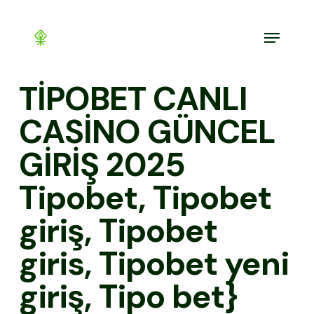
Skip
to
Menu
main
content
TİPOBET CANLI
CASİNO GÜNCEL
GİRİŞ 2025
Tipobet, Tipobet
giriş, Tipobet
giris, Tipobet yeni
giriş, Tipo bet}