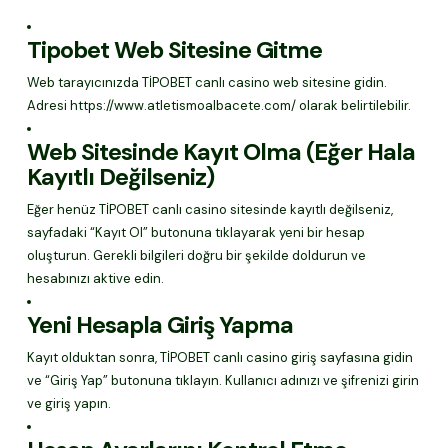
Tipobet Web Sitesine Gitme
Web tarayıcınızda TİPOBET canlı casino web sitesine gidin.
Adresi https://www.atletismoalbacete.com/ olarak belirtilebilir.
Web Sitesinde Kayıt Olma (Eğer Hala
Kayıtlı Değilseniz)
Eğer henüz TİPOBET canlı casino sitesinde kayıtlı değilseniz,
sayfadaki “Kayıt Ol” butonuna tıklayarak yeni bir hesap
oluşturun. Gerekli bilgileri doğru bir şekilde doldurun ve
hesabınızı aktive edin.
Yeni Hesapla Giriş Yapma
Kayıt olduktan sonra, TİPOBET canlı casino giriş sayfasına gidin
ve “Giriş Yap” butonuna tıklayın. Kullanıcı adınızı ve şifrenizi girin
ve giriş yapın.