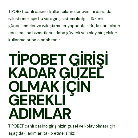
TİPOBET canlı casino, kullanıcıların deneyimini daha da
iyileştirmek için bu yeni giriş sistemi ile ilgili düzenli
güncellemeler ve iyileştirmeler yapacaktır. Bu, kullanıcıların
canlı casino hizmetlerini daha güvenli ve kolay bir şekilde
kullanmalarına olanak tanır.
TİPOBET GİRİŞİ
KADAR GÜZEL
OLMAK İÇİN
GEREKLİ
ADIMLAR
TİPOBET canlı casino girişinizin güzel ve kolay olması için
aşağıdaki adımları takip etmelisiniz: