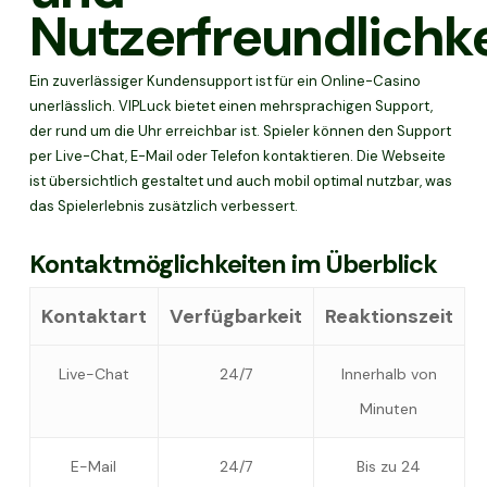
Nutzerfreundlichke
Ein zuverlässiger Kundensupport ist für ein Online-Casino
unerlässlich. VIPLuck bietet einen mehrsprachigen Support,
der rund um die Uhr erreichbar ist. Spieler können den Support
per Live-Chat, E-Mail oder Telefon kontaktieren. Die Webseite
ist übersichtlich gestaltet und auch mobil optimal nutzbar, was
das Spielerlebnis zusätzlich verbessert.
Kontaktmöglichkeiten im Überblick
Kontaktart
Verfügbarkeit
Reaktionszeit
Live-Chat
24/7
Innerhalb von
Minuten
E-Mail
24/7
Bis zu 24