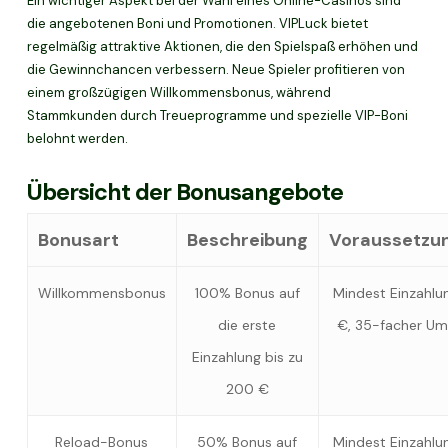
Ein wichtiger Aspekt bei der Wahl eines Online-Casinos sind
die angebotenen Boni und Promotionen. VIPLuck bietet
regelmäßig attraktive Aktionen, die den Spielspaß erhöhen und
die Gewinnchancen verbessern. Neue Spieler profitieren von
einem großzügigen Willkommensbonus, während
Stammkunden durch Treueprogramme und spezielle VIP-Boni
belohnt werden.
Übersicht der Bonusangebote
Bonusart
Beschreibung
Voraussetzu
Willkommensbonus
100% Bonus auf
Mindest Einzahlu
die erste
€, 35-facher Um
Einzahlung bis zu
200 €
Reload-Bonus
50% Bonus auf
Mindest Einzahlu