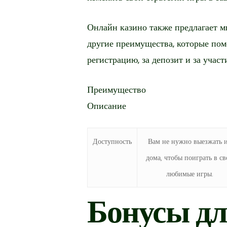
Онлайн казино также предлагает м
другие преимущества, которые пом
регистрацию, за депозит и за участ
Преимущество
Описание
Доступность
Вам не нужно выезжать 
дома, чтобы поиграть в св
любимые игры.
Бонусы дл