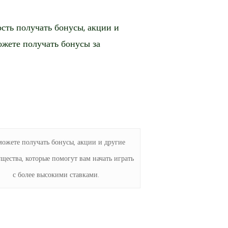
сть получать бонусы, акции и
ожете получать бонусы за
ожете получать бонусы, акции и другие
щества, которые помогут вам начать играть
с более высокими ставками.