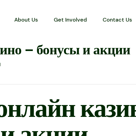
About Us
Get Involved
Contact Us
ино – бонусы и акции
d
онлайн кази
 и акции