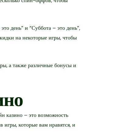
несколько спин-оффов, чтобы
это день” и “Суббота – это день”,
скидки на некоторые игры, чтобы
гры, а также различные бонусы и
ино
йн казино – это возможность
в игры, которые вам нравятся, и