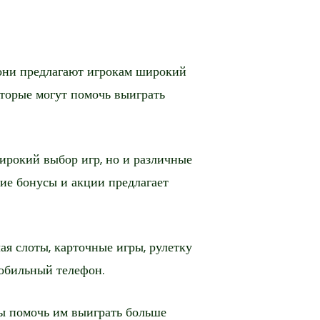
 они предлагают игрокам широкий
оторые могут помочь выиграть
широкий выбор игр, но и различные
кие бонусы и акции предлагает
ая слоты, карточные игры, рулетку
мобильный телефон.
бы помочь им выиграть больше