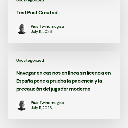
Uncategorized
Post
Created
Test Post Created
Pius Twinomugisa
July 11, 2026
Navegar
Uncategorized
en
casinos
Navegar en casinos en línea sin licencia en
en
España pone a prueba la paciencia y la
línea
sin
precaución del jugador moderno
licencia
en
Pius Twinomugisa
España
July 11, 2026
pone
a
prueba