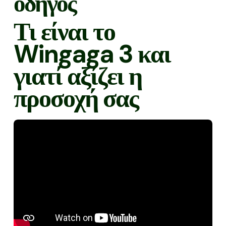
οδηγός
Τι είναι το
Wingaga 3 και
γιατί αξίζει η
προσοχή σας