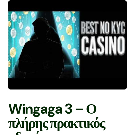
Wingaga 3 – Ο
πλήρης πρακτικός