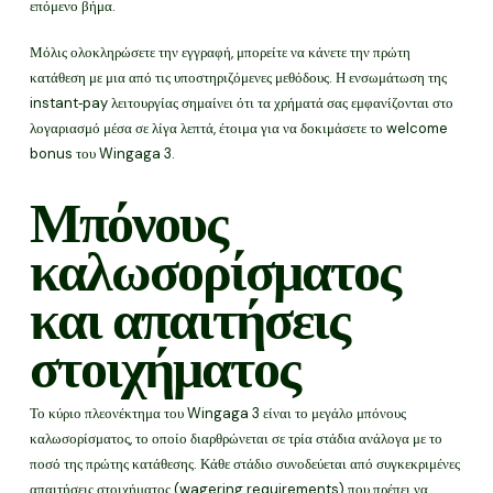
επόμενο βήμα.
Μόλις ολοκληρώσετε την εγγραφή, μπορείτε να κάνετε την πρώτη
κατάθεση με μια από τις υποστηριζόμενες μεθόδους. Η ενσωμάτωση της
instant‑pay λειτουργίας σημαίνει ότι τα χρήματά σας εμφανίζονται στο
λογαριασμό μέσα σε λίγα λεπτά, έτοιμα για να δοκιμάσετε το welcome
bonus του Wingaga 3.
Μπόνους
καλωσορίσματος
και απαιτήσεις
στοιχήματος
Το κύριο πλεονέκτημα του Wingaga 3 είναι το μεγάλο μπόνους
καλωσορίσματος, το οποίο διαρθρώνεται σε τρία στάδια ανάλογα με το
ποσό της πρώτης κατάθεσης. Κάθε στάδιο συνοδεύεται από συγκεκριμένες
απαιτήσεις στοιχήματος (wagering requirements) που πρέπει να