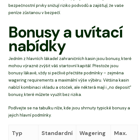
bezpečnostní prvky snižují riziko podvodů a zajišťují, že vaše
peníze zůstanou v bezpečí.
Bonusy a uvítací
nabídky
Jedním z hlavních lákadel zahraničních kasin jsou bonusy, které
mohou výrazně zvýšit váš startovní kapitál. Přestože jsou
bonusy lákavé, vždy si pečlivě přečtěte podmínky – zejména
wagering requirements a maximální výše výběru. Většina kasin
nabízí kombinaci vkladu a otoček, ale některá mají i „no deposit“
bonusy, které můžete využít bez rizika.
Podívejte se na tabulku níže, kde jsou shrnuty typické bonusy a
jejich hlavní podmínky.
Typ
Standardní
Wagering
Max.