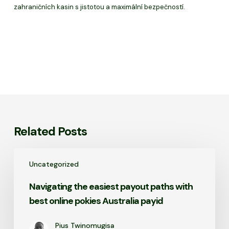
zahraničních kasin s jistotou a maximální bezpečností.
Related Posts
Navigating
Uncategorized
the
easiest
Navigating the easiest payout paths with
payout
best online pokies Australia payid
paths
with
best
Pius Twinomugisa