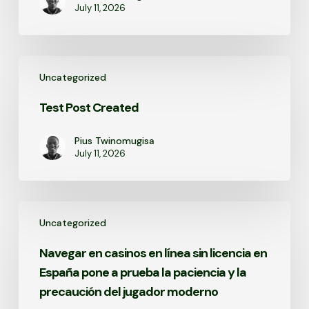
July 11, 2026
online
pokies
Australia
payid
Test
Uncategorized
Post
Created
Test Post Created
Pius Twinomugisa
July 11, 2026
Navegar
Uncategorized
en
casinos
Navegar en casinos en línea sin licencia en
en
España pone a prueba la paciencia y la
línea
sin
precaución del jugador moderno
licencia