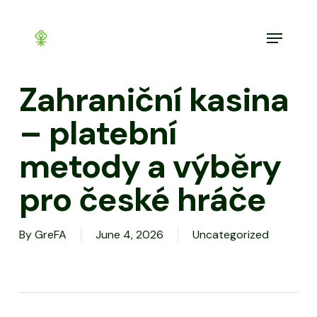
Skip
to
Menu
main
content
Zahraniční kasina
– platební
metody a výběry
pro české hráče
By
GreFA
June 4, 2026
Uncategorized