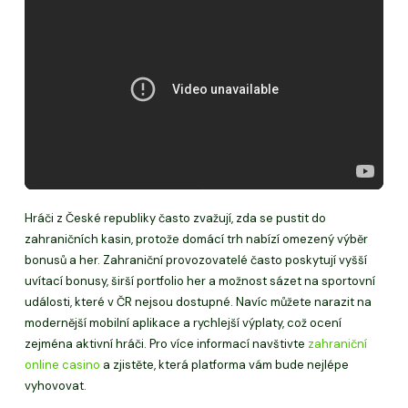
Hráči z České republiky často zvažují, zda se pustit do
zahraničních kasin, protože domácí trh nabízí omezený výběr
bonusů a her. Zahraniční provozovatelé často poskytují vyšší
uvítací bonusy, širší portfolio her a možnost sázet na sportovní
události, které v ČR nejsou dostupné. Navíc můžete narazit na
modernější mobilní aplikace a rychlejší výplaty, což ocení
zejména aktivní hráči. Pro více informací navštivte
zahraniční
online casino
a zjistěte, která platforma vám bude nejlépe
vyhovovat.