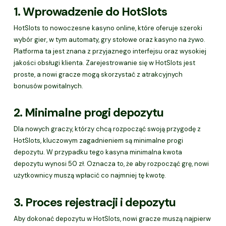
1. Wprowadzenie do HotSlots
HotSlots to nowoczesne kasyno online, które oferuje szeroki
wybór gier, w tym automaty, gry stołowe oraz kasyno na żywo.
Platforma ta jest znana z przyjaznego interfejsu oraz wysokiej
jakości obsługi klienta. Zarejestrowanie się w HotSlots jest
proste, a nowi gracze mogą skorzystać z atrakcyjnych
bonusów powitalnych.
2. Minimalne progi depozytu
Dla nowych graczy, którzy chcą rozpocząć swoją przygodę z
HotSlots, kluczowym zagadnieniem są minimalne progi
depozytu. W przypadku tego kasyna minimalna kwota
depozytu wynosi 50 zł. Oznacza to, że aby rozpocząć grę, nowi
użytkownicy muszą wpłacić co najmniej tę kwotę.
3. Proces rejestracji i depozytu
Aby dokonać depozytu w HotSlots, nowi gracze muszą najpierw