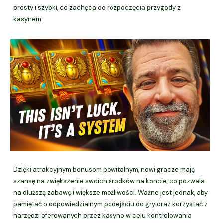
prosty i szybki, co zachęca do rozpoczęcia przygody z
kasynem.
Dzięki atrakcyjnym bonusom powitalnym, nowi gracze mają
szansę na zwiększenie swoich środków na koncie, co pozwala
na dłuższą zabawę i większe możliwości. Ważne jest jednak, aby
pamiętać o odpowiedzialnym podejściu do gry oraz korzystać z
narzędzi oferowanych przez kasyno w celu kontrolowania