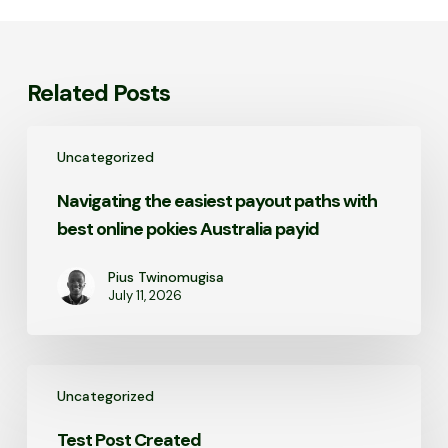
Related Posts
Navigating
Uncategorized
the
easiest
Navigating the easiest payout paths with
payout
best online pokies Australia payid
paths
with
best
Pius Twinomugisa
July 11, 2026
online
pokies
Australia
payid
Test
Uncategorized
Post
Created
Test Post Created