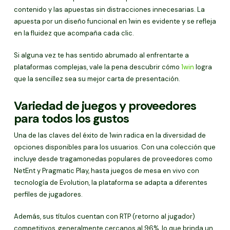
contenido y las apuestas sin distracciones innecesarias. La
apuesta por un diseño funcional en 1win es evidente y se refleja
en la fluidez que acompaña cada clic.
Si alguna vez te has sentido abrumado al enfrentarte a
plataformas complejas, vale la pena descubrir cómo
1win
logra
que la sencillez sea su mejor carta de presentación.
Variedad de juegos y proveedores
para todos los gustos
Una de las claves del éxito de 1win radica en la diversidad de
opciones disponibles para los usuarios. Con una colección que
incluye desde tragamonedas populares de proveedores como
NetEnt y Pragmatic Play, hasta juegos de mesa en vivo con
tecnología de Evolution, la plataforma se adapta a diferentes
perfiles de jugadores.
Además, sus títulos cuentan con RTP (retorno al jugador)
competitivos, generalmente cercanos al 96%, lo que brinda un