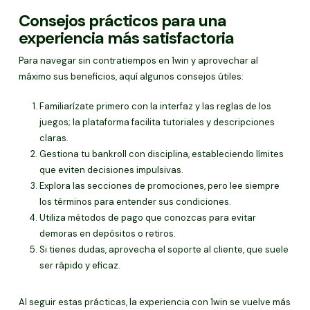
Consejos prácticos para una
experiencia más satisfactoria
Para navegar sin contratiempos en 1win y aprovechar al
máximo sus beneficios, aquí algunos consejos útiles:
Familiarízate primero con la interfaz y las reglas de los
juegos; la plataforma facilita tutoriales y descripciones
claras.
Gestiona tu bankroll con disciplina, estableciendo límites
que eviten decisiones impulsivas.
Explora las secciones de promociones, pero lee siempre
los términos para entender sus condiciones.
Utiliza métodos de pago que conozcas para evitar
demoras en depósitos o retiros.
Si tienes dudas, aprovecha el soporte al cliente, que suele
ser rápido y eficaz.
Al seguir estas prácticas, la experiencia con 1win se vuelve más