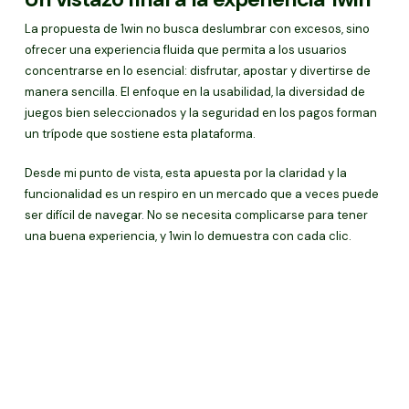
La propuesta de 1win no busca deslumbrar con excesos, sino
ofrecer una experiencia fluida que permita a los usuarios
concentrarse en lo esencial: disfrutar, apostar y divertirse de
manera sencilla. El enfoque en la usabilidad, la diversidad de
juegos bien seleccionados y la seguridad en los pagos forman
un trípode que sostiene esta plataforma.
Desde mi punto de vista, esta apuesta por la claridad y la
funcionalidad es un respiro en un mercado que a veces puede
ser difícil de navegar. No se necesita complicarse para tener
una buena experiencia, y 1win lo demuestra con cada clic.