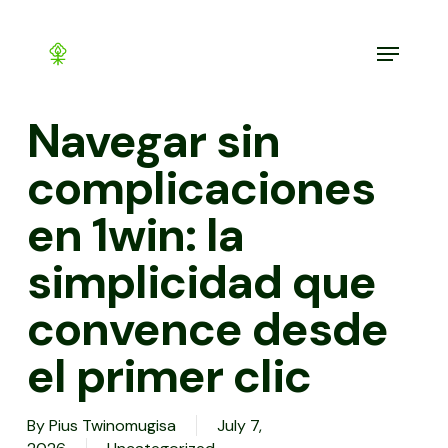
Skip
to
Menu
main
content
Navegar sin
complicaciones
en 1win: la
simplicidad que
convence desde
el primer clic
By
Pius Twinomugisa
July 7,