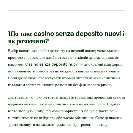
Що таке casino senza deposito nuovi і
як розпочати?
Вибір нового казино без депозиту на перший погляд може здатися
простою справою, але для багатьох початківців це стає справжнім
викликом. Casino senza deposito nuovi — це оновлені платформи,
які пропонують бонуси без необхідності внесення власних коштів.
Вони дозволяють протестувати ігровий інтерфейс, ознайомитись з
каталогом слотів та іншими розвагами без фінансового ризику.
Для гравців, які поки не готові вкладати гроші, такі пропозиції стають
чудовою можливістю ознайомитись з основами гемблінгу. Відразу
варто звернути увагу на умови використання бонусів: часто вони
містять вимоги по вейджеру або часові обмеження. Саме ці нюанси
здатні вплинути на загальне враження від ігрового процесу.