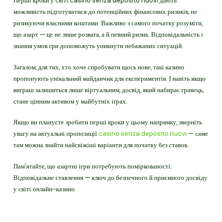
Перші кроки у світі casino senza deposito nuovi дають
можливість підготуватися до потенційних фінансових ризиків, не
ризикуючи власними коштами. Важливо з самого початку розуміти,
що азарт — це не лише розвага, а й певний ризик. Відповідальність і
знання умов гри допоможуть уникнути небажаних ситуацій.
Загалом, для тих, хто хоче спробувати щось нове, такі казино
пропонують унікальний майданчик для експериментів. І навіть якщо
виграш залишиться лише віртуальним, досвід, який набирає гравець,
стане цінним активом у майбутніх іграх.
Якщо ви плануєте зробити перші кроки у цьому напрямку, зверніть
увагу на актуальні пропозиції
casino senza deposito nuovi
— саме
там можна знайти найсвіжіші варіанти для початку без ставок.
Пам’ятайте, що азартні ігри потребують поміркованості.
Відповідальне ставлення — ключ до безпечного й приємного досвіду
у світі онлайн-казино.