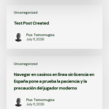
payid
Test
Uncategorized
Post
Created
Test Post Created
Pius Twinomugisa
July 11, 2026
Navegar
Uncategorized
en
casinos
Navegar en casinos en línea sin licencia en
en
España pone a prueba la paciencia y la
línea
sin
precaución del jugador moderno
licencia
en
Pius Twinomugisa
España
July 11, 2026