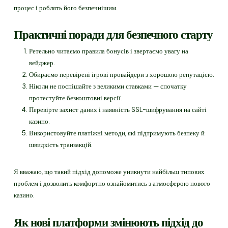
процес і роблять його безпечнішим.
Практичні поради для безпечного старту
Ретельно читаємо правила бонусів і звертаємо увагу на
вейджер.
Обираємо перевірені ігрові провайдери з хорошою репутацією.
Ніколи не поспішайте з великими ставками — спочатку
протестуйте безкоштовні версії.
Перевірте захист даних і наявність SSL-шифрування на сайті
казино.
Використовуйте платіжні методи, які підтримують безпеку й
швидкість транзакцій.
Я вважаю, що такий підхід допоможе уникнути найбільш типових
проблем і дозволить комфортно ознайомитись з атмосферою нового
казино.
Як нові платформи змінюють підхід до