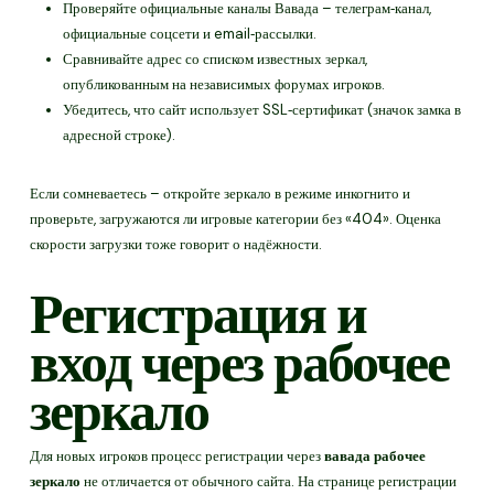
Проверяйте официальные каналы Вавада – телеграм‑канал,
официальные соцсети и email‑рассылки.
Сравнивайте адрес со списком известных зеркал,
опубликованным на независимых форумах игроков.
Убедитесь, что сайт использует SSL‑сертификат (значок замка в
адресной строке).
Если сомневаетесь – откройте зеркало в режиме инкогнито и
проверьте, загружаются ли игровые категории без «404». Оценка
скорости загрузки тоже говорит о надёжности.
Регистрация и
вход через рабочее
зеркало
Для новых игроков процесс регистрации через
вавада рабочее
зеркало
не отличается от обычного сайта. На странице регистрации