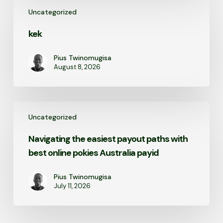
kek
Uncategorized
kek
Pius Twinomugisa
August 8, 2026
Navigating
Uncategorized
the
easiest
Navigating the easiest payout paths with
payout
best online pokies Australia payid
paths
with
best
Pius Twinomugisa
July 11, 2026
online
pokies
Australia
payid