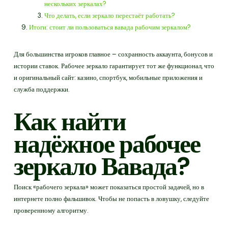
нескольких зеркалах?
Что делать, если зеркало перестаёт работать?
Итоги: стоит ли пользоваться вавада рабочим зеркалом?
Для большинства игроков главное – сохранность аккаунта, бонусов и
истории ставок. Рабочее зеркало гарантирует тот же функционал, что
и оригинальный сайт: казино, спортбук, мобильные приложения и
служба поддержки.
Как найти
надёжное рабочее
зеркало Вавада?
Поиск «рабочего зеркала» может показаться простой задачей, но в
интернете полно фальшивок. Чтобы не попасть в ловушку, следуйте
проверенному алгоритму.