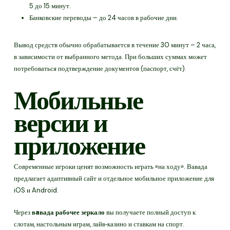
5 до 15 минут.
Банковские переводы – до 24 часов в рабочие дни.
Вывод средств обычно обрабатывается в течение 30 минут – 2 часа,
в зависимости от выбранного метода. При больших суммах может
потребоваться подтверждение документов (паспорт, счёт).
Мобильные
версии и
приложение
Современные игроки ценят возможность играть «на ходу». Вавада
предлагает адаптивный сайт и отдельное мобильное приложение для
iOS и Android.
Через
вaвада рабочее зеркало
вы получаете полный доступ к
слотам, настольным играм, лайв‑казино и ставкам на спорт.