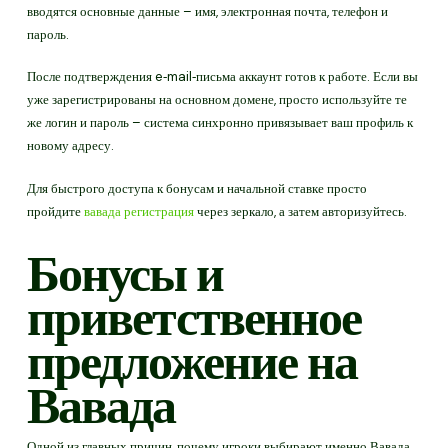
вводятся основные данные – имя, электронная почта, телефон и
пароль.
После подтверждения e‑mail‑письма аккаунт готов к работе. Если вы
уже зарегистрированы на основном домене, просто используйте те
же логин и пароль – система синхронно привязывает ваш профиль к
новому адресу.
Для быстрого доступа к бонусам и начальной ставке просто
пройдите
вавада регистрация
через зеркало, а затем авторизуйтесь.
Бонусы и
приветственное
предложение на
Вавада
Одной из главных причин, почему игроки выбирают именно Вавада,