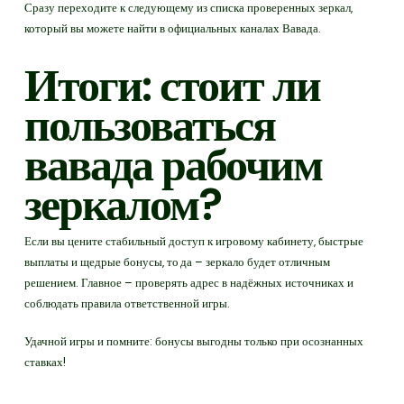
Сразу переходите к следующему из списка проверенных зеркал,
который вы можете найти в официальных каналах Вавада.
Итоги: стоит ли
пользоваться
вавада рабочим
зеркалом?
Если вы цените стабильный доступ к игровому кабинету, быстрые
выплаты и щедрые бонусы, то да – зеркало будет отличным
решением. Главное – проверять адрес в надёжных источниках и
соблюдать правила ответственной игры.
Удачной игры и помните: бонусы выгодны только при осознанных
ставках!