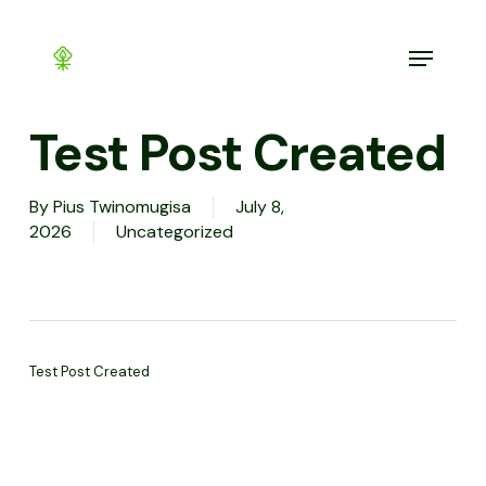
Skip
to
Menu
main
content
Test Post Created
By
Pius Twinomugisa
July 8,
2026
Uncategorized
Test Post Created